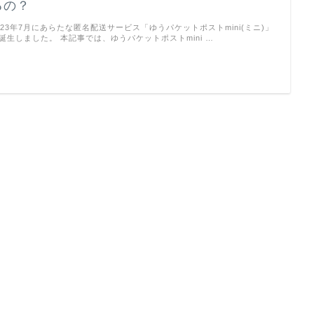
るの？
023年7月にあらたな匿名配送サービス「ゆうパケットポストmini(ミニ)」
誕生しました。 本記事では、ゆうパケットポストmini …