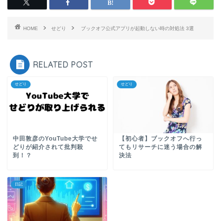
HOME
せどり
ブックオフ公式アプリが起動しない時の対処法 3選
RELATED POST
せどり
せどり
中田敦彦のYouTube大学でせ
【初心者】ブックオフへ行っ
どりが紹介されて批判殺
てもリサーチに迷う場合の解
到！？
決法
日記